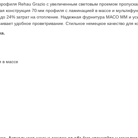
рофиля Rehau Grazio с увеличенным световым проемом пропускаю
ая конструкция 70-мм профиля с ламинацией в массе и мультифу
до 24% затрат на отопление.
Надежная фурнитура MACO MM и уси
ечивает удобное проветривание. Стильное немецкое качество для к
жа.
 в массе