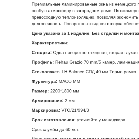
Премиальные ламинированные окна из немецкого п
особую атмосферу в загородном доме. Пятикамерн
превосходную теплоизоляцию, позволяя экономить 
долговечность. Поворотно-откидная створка обесп
Цена указана за 1 изделие. Без отделки и монта
Характеристики:
Створки:
Одна поворотно-откидная, вторая глухая.
Профиль
:
Rehau
Grazio
70 mm/5 камер, ламинация
Стеклопакет
:
LH Balance
СПД 40 мм
Термо рамка
Фурнитура:
MACO MM
Размер:
2200*1800 мм
Армирование:
2
мм
Маркировка:
VTO/21/994/3
Срок изготовления:
уточняйте у менеджера.
Срок службы до 60 лет.