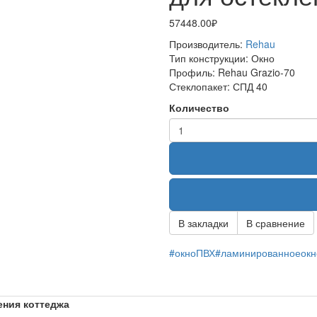
57448.00₽
Производитель:
Rehau
Тип конструкции:
Окно
Профиль:
Rehau Grazio-70
Стеклопакет:
СПД 40
Количество
В закладки
В сравнение
#окноПВХ#ламинированноеок
ения коттеджа