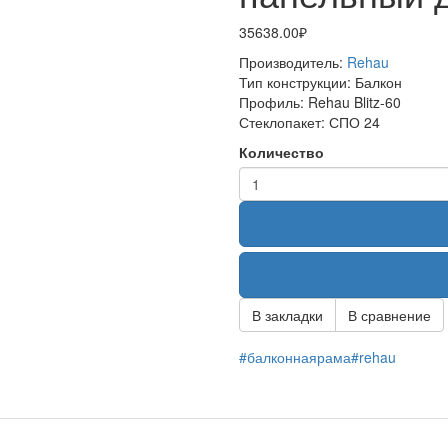
35638.00₽
Производитель:
Rehau
Тип конструкции:
Балкон
Профиль:
Rehau Blitz-60
Стеклопакет:
СПО 24
Количество
В закладки
В сравнение
#балконнаярама#rehau